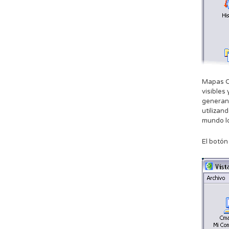
Mapas C
visibles
generan 
utilizan
mundo l
El botón