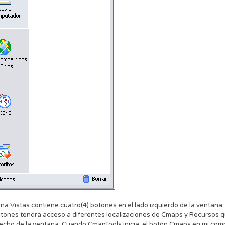
na Vistas contiene cuatro(4) botones en el lado izquierdo de la ventana.
tones tendrá acceso a diferentes localizaciones de Cmaps y Recursos q
echo de la ventana. Cuando CmapTools inicia, el botón Cmaps en mi co