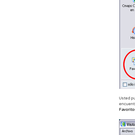
Usted pu
encuentr
Favorito