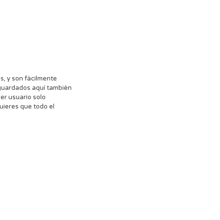
, y son fácilmente
 guardados aquí también
r usuario solo
uieres que todo el