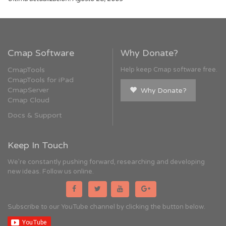
Cmap Software
Why Donate?
CmapTools
Help keep Cmap software free.
CmapTools for iPad
CmapServer
Why Donate?
Cmap Cloud
Docs & Support
Keep In Touch
We're constantly pushing forward, researching and developing
new ideas. Follow us online.
Subscribe to our YouTube channel by clicking the button below.