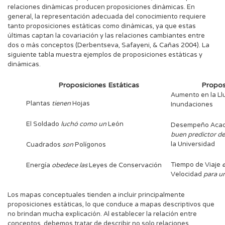
relaciones dinámicas producen proposiciones dinámicas. En
general, la representación adecuada del conocimiento requiere
tanto proposiciones estáticas como dinámicas, ya que estas
últimas captan la covariación y las relaciones cambiantes entre
dos o más conceptos (Derbentseva, Safayeni, & Cañas 2004). La
siguiente tabla muestra ejemplos de proposiciones estáticas y
dinámicas.
Proposiciones Estáticas
Propos
Aumento en la Ll
Plantas
tienen
Hojas
Inundaciones
El Soldado
luchó como un
León
Desempeño Acad
buen predictor d
la Universidad
Cuadrados
son
Polígonos
Tiempo de Viaje
e
Energía
obedece las
Leyes de Conservación
Velocidad
para u
Los mapas conceptuales tienden a incluir principalmente
proposiciones estáticas, lo que conduce a mapas descriptivos que
no brindan mucha explicación. Al establecer la relación entre
conceptos, debemos tratar de describir no solo relaciones