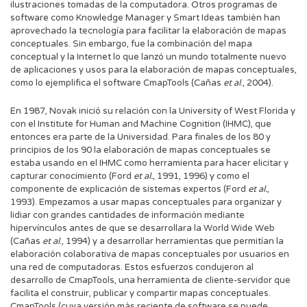
ilustraciones tomadas de la computadora. Otros programas de
software como Knowledge Manager y Smart Ideas también han
aprovechado la tecnología para facilitar la elaboración de mapas
conceptuales. Sin embargo, fue la combinación del mapa
conceptual y la Internet lo que lanzó un mundo totalmente nuevo
de aplicaciones y usos para la elaboración de mapas conceptuales,
como lo ejemplifica el software CmapTools (Cañas
et al
., 2004).
En 1987, Novak inició su relación con la University of West Florida y
con el Institute for Human and Machine Cognition (IHMC), que
entonces era parte de la Universidad. Para finales de los 80 y
principios de los 90 la elaboración de mapas conceptuales se
estaba usando en el IHMC como herramienta para hacer elicitar y
capturar conocimiento (Ford
et al.
, 1991, 1996) y como el
componente de explicación de sistemas expertos (Ford
et al.
,
1993). Empezamos a usar mapas conceptuales para organizar y
lidiar con grandes cantidades de información mediante
hipervínculos antes de que se desarrollara la World Wide Web
(Cañas
et al
., 1994) y a desarrollar herramientas que permitían la
elaboración colaborativa de mapas conceptuales por usuarios en
una red de computadoras. Estos esfuerzos condujeron al
desarrollo de CmapTools, una herramienta de cliente-servidor que
facilita el construir, publicar y compartir mapas conceptuales.
CmapTools (cuya versión más reciente de software se puede