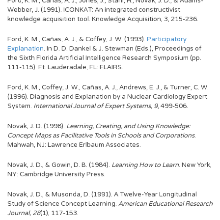
Ford, K. M., Cañas, A. J., Jones, J., Stahl, H., Novak, J. D., & Adams-
Webber, J. (1991). ICONKAT: An integrated constructivist
knowledge acquisition tool. Knowledge Acquisition, 3, 215-236.
Ford, K. M., Cañas, A. J., & Coffey, J. W. (1993).
Participatory
Explanation
. In D. D. Dankel & J. Stewman (Eds.), Proceedings of
the Sixth Florida Artificial Intelligence Research Symposium (pp.
111-115). Ft. Lauderadale, FL: FLAIRS.
Ford, K. M., Coffey, J. W., Cañas, A. J., Andrews, E. J., & Turner, C. W.
(1996). Diagnosis and Explanation by a Nuclear Cardiology Expert
System.
International Journal of Expert Systems, 9
, 499-506.
Novak, J. D. (1998).
Learning, Creating, and Using Knowledge:
Concept Maps as Facilitative Tools in Schools and Corporations
.
Mahwah, NJ: Lawrence Erlbaum Associates.
Novak, J. D., & Gowin, D. B. (1984).
Learning How to Learn
. New York,
NY: Cambridge University Press.
Novak, J. D., & Musonda, D. (1991). A Twelve-Year Longitudinal
Study of Science Concept Learning.
American Educational Research
Journal, 28
(1), 117-153.