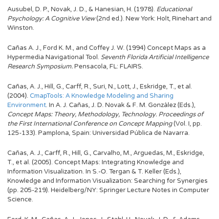
Ausubel, D. P., Novak, J. D., & Hanesian, H. (1978).
Educational
Psychology: A Cognitive View
(2nd ed.). New York: Holt, Rinehart and
Winston.
Cañas A. J., Ford K. M., and Coffey J. W. (1994) Concept Maps as a
Hypermedia Navigational Tool.
Seventh Florida Artificial Intelligence
Research Symposium.
Pensacola, FL: FLAIRS.
Cañas, A. J., Hill, G., Carff, R., Suri, N., Lott, J., Eskridge, T., et al.
(2004).
CmapTools: A Knowledge Modeling and Sharing
Environment
. In A. J. Cañas, J. D. Novak & F. M. González (Eds.),
Concept Maps: Theory, Methodology, Technology. Proceedings of
the First International Conference on Concept Mapping
(Vol. I, pp.
125-133). Pamplona, Spain: Universidad Pública de Navarra.
Cañas, A. J., Carff, R., Hill, G., Carvalho, M., Arguedas, M., Eskridge,
T., et al. (2005). Concept Maps: Integrating Knowledge and
Information Visualization. In S.-O. Tergan & T. Keller (Eds.),
Knowledge and Information Visualization: Searching for Synergies
(pp. 205-219). Heidelberg/NY: Springer Lecture Notes in Computer
Science.