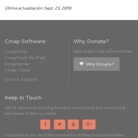
Última actualización: Sept. 23, 2009
Cmap Software
Why Donate?
CmapTools
Help keep Cmap software free.
CmapTools for iPad
CmapServer
Why Donate?
Cmap Cloud
Docs & Support
Keep In Touch
We're constantly pushing forward, researching and developing
new ideas. Follow us online.
Subscribe to our YouTube channel by clicking the button below.